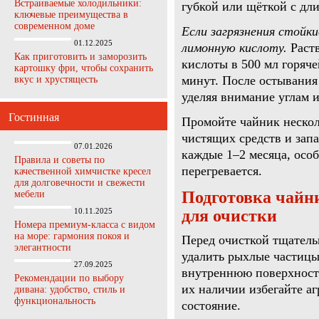
Встраиваемые холодильники:
губкой или щёткой с дл
ключевые преимущества в
современном доме
Если загрязнения стойк
01.12.2025
лимонную кислоту.
Раств
Как приготовить и заморозить
кислоты в 500 мл горяче
картошку фри, чтобы сохранить
минут. После остывания
вкус и хрустящесть
уделяя внимание углам и
Гостинная
Промойте чайник несколь
чистящих средств и зап
07.01.2026
каждые 1–2 месяца, особ
Правила и советы по
перегревается.
качественной химчистке кресел
для долговечности и свежести
Подготовка чайн
мебели
10.11.2025
для очистки
Номера премиум-класса с видом
на море: гармония покоя и
Перед очисткой тщатель
элегантности
удалить рыхлые частицы
27.09.2025
внутреннюю поверхност
Рекомендации по выбору
их наличии избегайте аг
дивана: удобство, стиль и
функциональность
состояние.