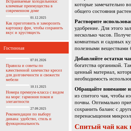
Встраиваемые холодильники:
которые замечательно в
ключевые преимущества в
общего состояния расте
современном доме
01.12.2025
Растворите использова
Как приготовить и заморозить
удобрение. Для этого за
картошку фри, чтобы сохранить
вкус и хрустящесть
несколько часов. Получ
комнатных и садовых ку
полезными веществами 
Гостинная
Добавляйте остатки ча
07.01.2026
богатства органикой. Та
Правила и советы по
качественной химчистке кресел
ценный материал, котор
для долговечности и свежести
необходимость использо
мебели
10.11.2025
Обращайте внимание н
Номера премиум-класса с видом
из спитого чая, чтобы 
на море: гармония покоя и
элегантности
почвы. Оптимально приме
сохранить баланс с дру
27.09.2025
Рекомендации по выбору
перенасыщения микроэл
дивана: удобство, стиль и
функциональность
Спитый чай как 