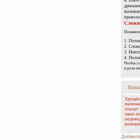
Взять
дренажн
выливае
проволо
Сложн
Понижен
Полом
Слома
Неисп
Полом
Чтобы у
и рука м
Похо
Хрущёв
маленьк
спасает
заказ п
индиви
размера
Добавит