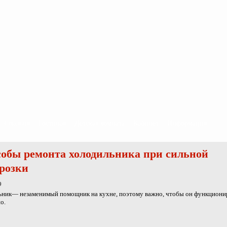
Спальня
Гостиная
Детская комната
Кабинет
Информация
обы ремонта холодильника при сильной
розки
9
ьник— незаменимый помощник на кухне, поэтому важно, чтобы он функциони
о.