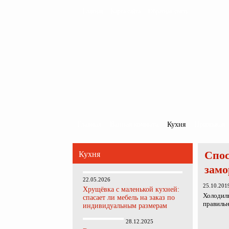
Главная
Карта сайта
Обратная связь
Главная
Ванная комната
Кухня
Прихожая
Спос
Кухня
замо
22.05.2026
25.10.201
Хрущёвка с маленькой кухней:
Холодил
спасает ли мебель на заказ по
правильн
индивидуальным размерам
28.12.2025