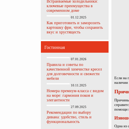
Встраиваемые холодильники:
ключевые преимущества в
современном доме
01.12.2025
Как приготовить и заморозить
картошку фри, чтобы сохранить
вкус и хрустящесть
Гостинная
07.01.2026
Правила и советы по
качественной химчистке кресел
для долговечности и свежести
Если на 
мебели
наличии 
10.11.2025
Номера премиум-класса с видом
Причи
на море: гармония покоя и
элегантности
Причины 
справитс
27.09.2025
помощи м
Рекомендации по выбору
дивана: удобство, стиль и
Изнош
функциональность
Одна из 