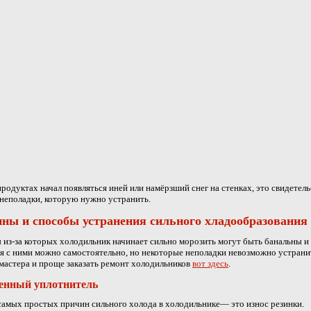
продуктах начал появляться иней или намёрзший снег на стенках, это свидетель
неполадки, которую нужно устранить.
ны и способы устранения сильного хладообразования
из-за которых холодильник начинает сильно морозить могут быть банальны и
я с ними можно самостоятельно, но некоторые неполадки невозможно устрани
астера и проще заказать ремонт холодильников
вот здесь
.
енный уплотнитель
самых простых причин сильного холода в холодильнике— это износ резинки.