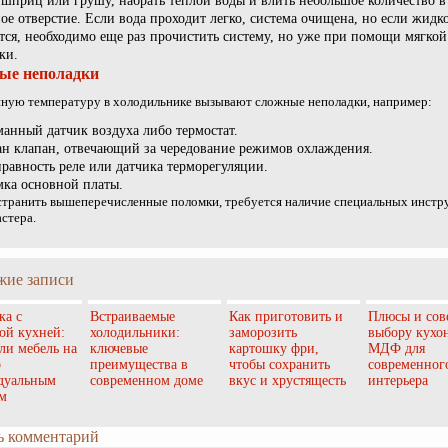
 шприц или грушу, набрать теплой воды и влить небольшое количество в
ое отверстие. Если вода проходит легко, система очищена, но если жидк
тся, необходимо еще раз прочистить систему, но уже при помощи мягкой
ки.
ые неполадки
ную температуру в холодильнике вызывают сложные неполадки, например:
анный датчик воздуха либо термостат.
н клапан, отвечающий за чередование режимов охлаждения.
равность реле или датчика терморегуляции.
ка основной платы.
странить вышеперечисленные поломки, требуется наличие специальных инстр
астера.
жие записи
ка с
Встраиваемые
Как приготовить и
Плюсы и сов
ой кухней:
холодильники:
заморозить
выбору кухо
 ли мебель на
ключевые
картошку фри,
МДФ для
о
преимущества в
чтобы сохранить
современног
дуальным
современном доме
вкус и хрустящесть
интерьера
м
ь комментарий