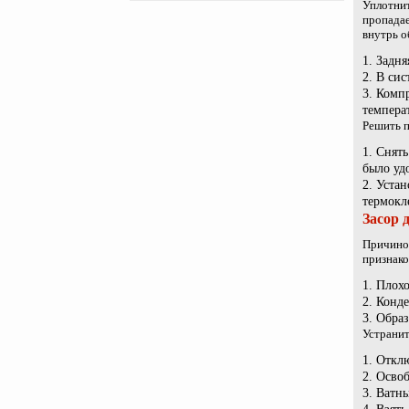
Уплотнит
пропадае
внутрь о
Задня
В сис
Компр
темпера
Решить п
Снять
было уд
Устан
термокл
Засор 
Причиной
признако
Плохо
Конде
Образ
Устранит
Отклю
Освоб
Ватны