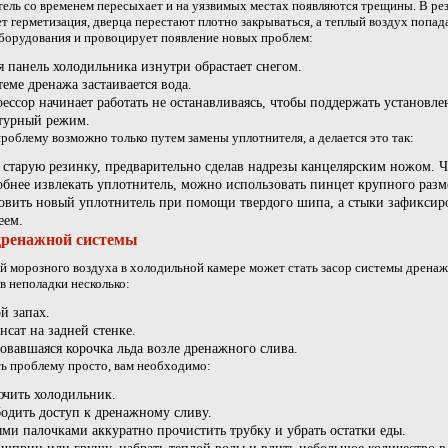
ель со временем пересыхает и на уязвимых местах появляются трещины. В рез
т герметизация, дверца перестают плотно закрываться, а теплый воздух попад
борудования и провоцирует появление новых проблем:
я панель холодильника изнутри обрастает снегом.
теме дренажа застаивается вода.
ессор начинает работать не останавливаясь, чтобы поддержать установл
турный режим.
роблему возможно только путем замены уплотнителя, а делается это так:
 старую резинку, предварительно сделав надрезы канцелярским ножом. 
обнее извлекать уплотнитель, можно использовать пинцет крупного разм
овить новый уплотнитель при помощи твердого шипа, а стыки зафиксир
еем.
дренажной системы
 морозного воздуха в холодильной камере может стать засор системы дренаж
в неполадки несколько:
й запах.
нсат на задней стенке.
овавшаяся корочка льда возле дренажного слива.
ь проблему просто, вам необходимо:
чить холодильник.
одить доступ к дренажному сливу.
ми палочками аккуратно прочистить трубку и убрать остатки еды.