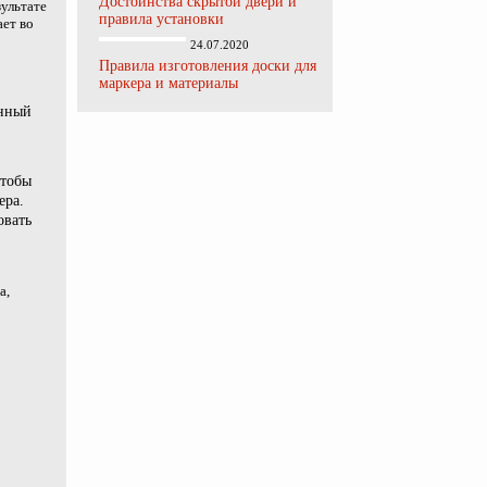
Достоинства скрытой двери и
ультате
правила установки
ает во
24.07.2020
Правила изготовления доски для
маркера и материалы
енный
Чтобы
ера.
овать
а,