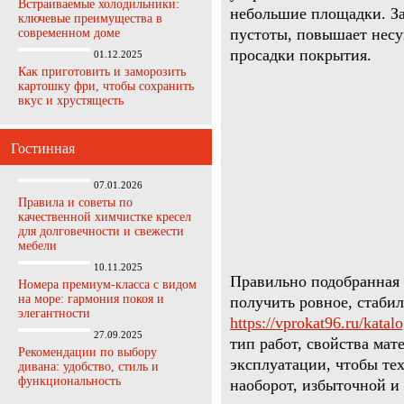
Встраиваемые холодильники:
небольшие площадки. За
ключевые преимущества в
пустоты, повышает несу
современном доме
просадки покрытия.
01.12.2025
Как приготовить и заморозить
картошку фри, чтобы сохранить
вкус и хрустящесть
Гостинная
07.01.2026
Правила и советы по
качественной химчистке кресел
для долговечности и свежести
мебели
10.11.2025
Правильно подобранная 
Номера премиум-класса с видом
на море: гармония покоя и
получить ровное, стаби
элегантности
https://vprokat96.ru/katal
27.09.2025
тип работ, свойства мат
Рекомендации по выбору
эксплуатации, чтобы те
дивана: удобство, стиль и
функциональность
наоборот, избыточной и