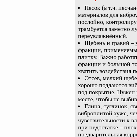
Песок (в т.ч. песча
материалов для вибро
послойно, контролиру
трамбуется заметно л
переувлажнённый.
Щебень и гравий –
фракции, применяемые
плитку. Важно работа
фракции и большой т
хватить воздействия п
Отсев, мелкий щебе
хорошо поддаются ви
под покрытие. Нужен 
месте, чтобы не выбив
Глина, суглинок, с
виброплитой хуже, чем
чувствительности к вл
при недостатке – плох
предварительная корр