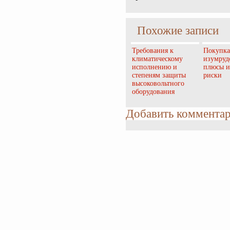
Похожие записи
Требования к
Покупка
климатическому
изумруд
исполнению и
плюсы и
степеням защиты
риски
высоковольтного
оборудования
Добавить коммента