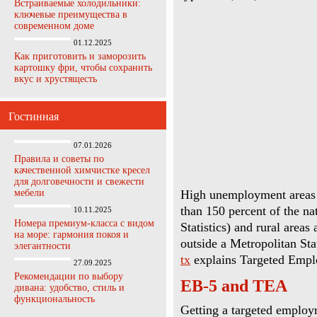
Встраиваемые холодильники:
ключевые преимущества в
современном доме
01.12.2025
Как приготовить и заморозить
картошку фри, чтобы сохранить
вкус и хрустящесть
Гостинная
07.01.2026
Правила и советы по
качественной химчистке кресел
для долговечности и свежести
мебели
High unemployment areas 
than 150 percent of the na
10.11.2025
Номера премиум-класса с видом
Statistics) and rural areas
на море: гармония покоя и
outside a Metropolitan Sta
элегантности
tx
explains Targeted Emplo
27.09.2025
Рекомендации по выбору
EB-5 and TEA
дивана: удобство, стиль и
функциональность
Getting a targeted employ