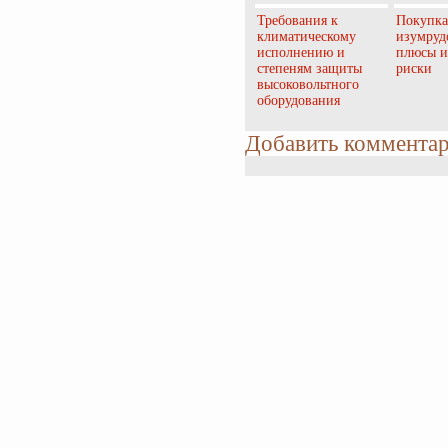
Требования к
Покупка
климатическому
изумруд
исполнению и
плюсы и
степеням защиты
риски
высоковольтного
оборудования
Добавить коммента