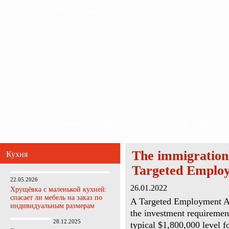
Главная
Карта сайта
Обратная связь
Главная
Ванная комната
Кухня
Прихожая
Спальня
Гостиная
The immigration 
Кухня
Targeted Emplo
22.05.2026
26.01.2022
Хрущёвка с маленькой кухней:
спасает ли мебель на заказ по
A Targeted Employment Are
индивидуальным размерам
the investment requirement
28.12.2025
typical $1,800,000 level f