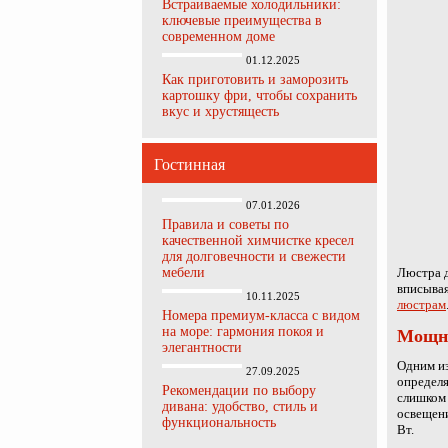
Встраиваемые холодильники:
ключевые преимущества в
современном доме
01.12.2025
Как приготовить и заморозить
картошку фри, чтобы сохранить
вкус и хрустящесть
Гостинная
07.01.2026
Правила и советы по
качественной химчистке кресел
для долговечности и свежести
мебели
Люстра д
вписывая
10.11.2025
люстрам
Номера премиум-класса с видом
на море: гармония покоя и
Мощн
элегантности
Одним из
27.09.2025
определя
Рекомендации по выбору
слишком 
дивана: удобство, стиль и
освещени
функциональность
Вт.