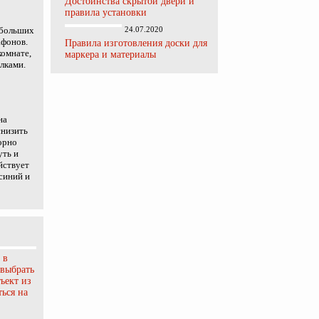
Достоинства скрытой двери и
правила установки
 больших
24.07.2020
афонов.
Правила изготовления доски для
комнате,
маркера и материалы
лками.
на
снизить
орно
уть и
йствует
синий и
 в
 выбрать
ъект из
ься на