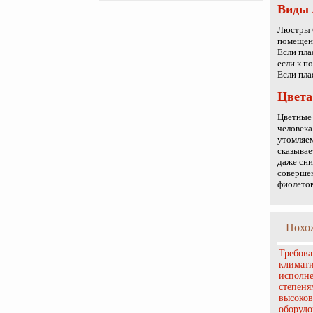
Виды 
Люстры б
помещени
Если пла
если к п
Если пла
Цвета
Цветные 
человека
утомляем
сказывае
даже сни
соверше
фиолетов
Похо
Требова
климат
исполн
степеня
высоков
оборудо