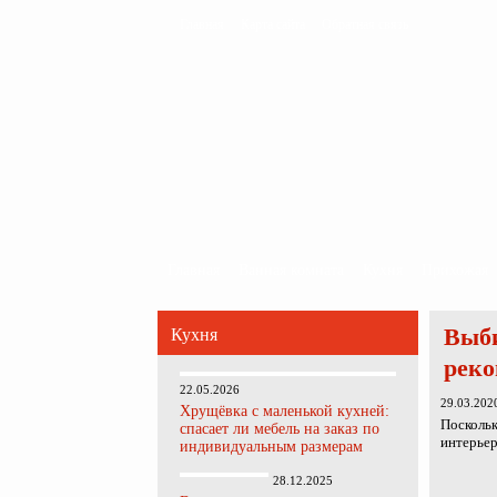
Главная
Карта сайта
Обратная связь
Главная
Ванная комната
Кухня
Прихожая
Выби
Кухня
рек
22.05.2026
29.03.202
Хрущёвка с маленькой кухней:
Поскольк
спасает ли мебель на заказ по
интерьер
индивидуальным размерам
28.12.2025