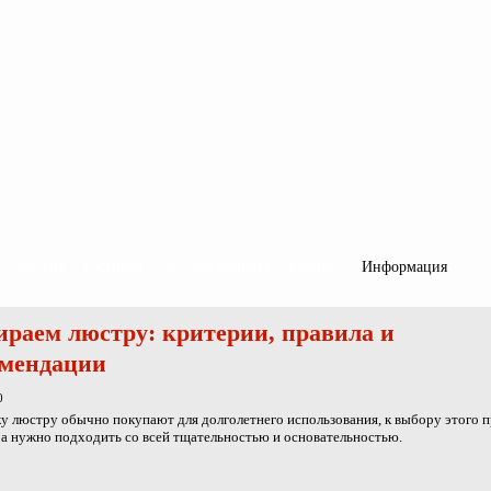
Спальня
Гостиная
Детская комната
Кабинет
Информация
раем люстру: критерии, правила и
омендации
0
у люстру обычно покупают для долголетнего использования, к выбору этого 
а нужно подходить со всей тщательностью и основательностью.