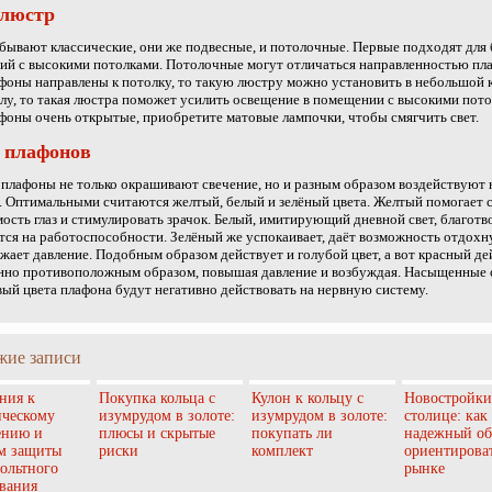
люстр
ывают классические, они же подвесные, и потолочные. Первые подходят для
й с высокими потолками. Потолочные могут отличаться направленностью пл
фоны направлены к потолку, то такую люстру можно установить в небольшой 
олу, то такая люстра поможет усилить освещение в помещении с высокими пото
фоны очень открытые, приобретите матовые лампочки, чтобы смягчить свет.
 плафонов
плафоны не только окрашивают свечение, но и разным образом воздействуют 
. Оптимальными считаются желтый, белый и зелёный цвета. Желтый помогает 
ость глаз и стимулировать зрачок. Белый, имитирующий дневной свет, благотв
тся на работоспособности. Зелёный же успокаивает, даёт возможность отдохн
жает давление. Подобным образом действует и голубой цвет, а вот красный де
нно противоположным образом, повышая давление и возбуждая. Насыщенные 
ый цвета плафона будут негативно действовать на нервную систему.
жие записи
ния к
Покупка кольца с
Кулон к кольцу с
Новостройки
ическому
изумрудом в золоте:
изумрудом в золоте:
столице: как
ению и
плюсы и скрытые
покупать ли
надежный об
м защиты
риски
комплект
ориентироват
ольтного
рынке
вания