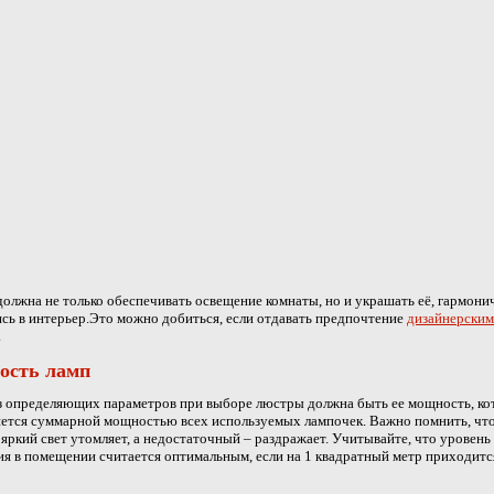
олжна не только обеспечивать освещение комнаты, но и украшать её, гармони
сь в интерьер.Это можно добиться, если отдавать предпочтение
дизайнерским
.
ость ламп
 определяющих параметров при выборе люстры должна быть ее мощность, ко
ется суммарной мощностью всех используемых лампочек. Важно помнить, чт
яркий свет утомляет, а недостаточный – раздражает. Учитывайте, что уровень
я в помещении считается оптимальным, если на 1 квадратный метр приходитс