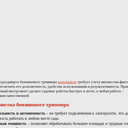
одходящего бензинового триммера
www.bem.ru
требует учета множества факт
еспечить его долговечность, удобство использования и результативность. Пра
ный инструмент сделает садовые работы быстрее и легче, а любая работа –
ьно качественной.
инства бензинового триммера
льность и автономность
– не требует подключения к электросети, что д
ость работать в любом месте сада.
кая мощность
– позволяет обрабатывать большие площади и трудные уч