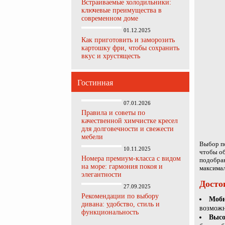
Встраиваемые холодильники:
ключевые преимущества в
современном доме
01.12.2025
Как приготовить и заморозить
картошку фри, чтобы сохранить
вкус и хрустящесть
Гостинная
07.01.2026
Правила и советы по
качественной химчистке кресел
для долговечности и свежести
мебели
Выбор п
10.11.2025
чтобы об
Номера премиум-класса с видом
подобран
на море: гармония покоя и
максимал
элегантности
Досто
27.09.2025
Рекомендации по выбору
Моби
дивана: удобство, стиль и
возможн
функциональность
Высо