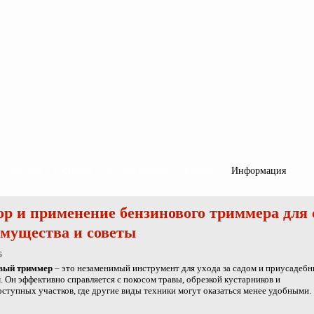
Спальня
Гостиная
Детская комната
Кабинет
Информация
р и применение бензинового триммера для 
мущества и советы
6
вый триммер
– это незаменимый инструмент для ухода за садом и приусадеб
. Он эффективно справляется с покосом травы, обрезкой кустарников и
ступных участков, где другие виды техники могут оказаться менее удобными.