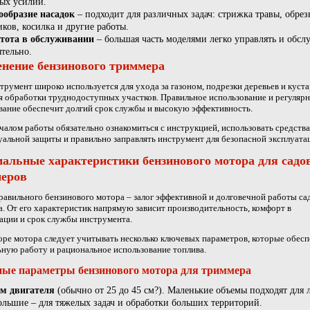
бых усилий.
ообразие насадок
– подходит для различных задач: стрижка травы, обрез
иков, косилка и другие работы.
тота в обслуживании
– большая часть моделями легко управлять и обсл
ятельно.
нение бензинового триммера
трумент широко используется для ухода за газоном, подрезки деревьев и куста
я обработки труднодоступных участков. Правильное использование и регуляр
ание обеспечит долгий срок службы и высокую эффективность.
чалом работы обязательно ознакомиться с инструкцией, использовать средства
альной защиты и правильно заправлять инструмент для безопасной эксплуата
альные характеристики бензинового мотора для садо
еров
авильного бензинового мотора – залог эффективной и долговечной работы са
. От его характеристик напрямую зависит производительность, комфорт в
ации и срок службы инструмента.
ре мотора следует учитывать несколько ключевых параметров, которые обес
ную работу и рациональное использование топлива.
ые параметры бензинового мотора для триммера
м двигателя
(обычно от 25 до 45 см?). Маленькие объемы подходят для 
большие – для тяжелых задач и обработки больших территорий.