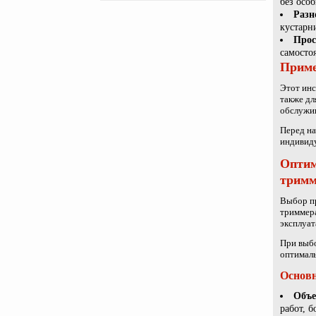
без осо
Разн
кустарн
Прос
самосто
Приме
Этот инс
также дл
обслужив
Перед на
индивиду
Оптим
тримм
Выбор пр
триммера
эксплуат
При выбо
оптималь
Основн
Объе
работ, 