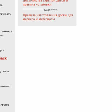
Достоинства скрытой двери и
правила установки
ка
24.07.2020
уживать
Правила изготовления доски для
маркера и материалы
рников, а
ное
ции.
вых
дового
печивают
легких