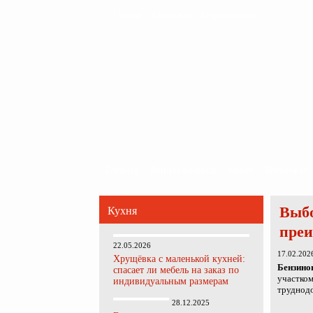
Главная
Карта сайта
Обратная связь
Главная
Ванная комната
Кухня
Прихожая
Выбо
Кухня
преи
22.05.2026
17.02.202
Хрущёвка с маленькой кухней:
Бензино
спасает ли мебель на заказ по
участком
индивидуальным размерам
труднодо
28.12.2025