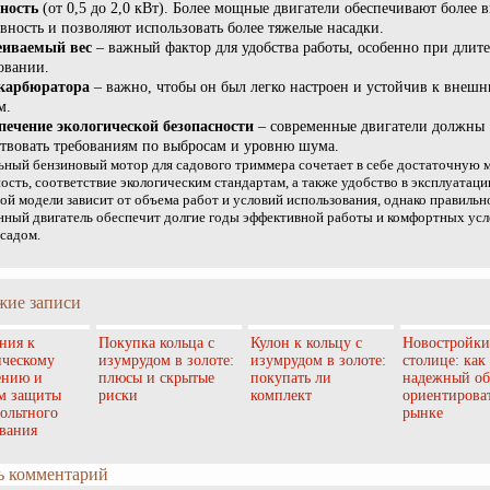
ность
(от 0,5 до 2,0 кВт). Более мощные двигатели обеспечивают более 
вность и позволяют использовать более тяжелые насадки.
еиваемый вес
– важный фактор для удобства работы, особенно при длит
овании.
карбюратора
– важно, чтобы он был легко настроен и устойчив к внеш
м.
печение экологической безопасности
– современные двигатели должны
ствовать требованиям по выбросам и уровню шума.
ный бензиновый мотор для садового триммера сочетает в себе достаточную
ость, соответствие экологическим стандартам, а также удобство в эксплуатац
ой модели зависит от объема работ и условий использования, однако правильн
ный двигатель обеспечит долгие годы эффективной работы и комфортных усл
 садом.
жие записи
ния к
Покупка кольца с
Кулон к кольцу с
Новостройки
ическому
изумрудом в золоте:
изумрудом в золоте:
столице: как
ению и
плюсы и скрытые
покупать ли
надежный об
м защиты
риски
комплект
ориентироват
ольтного
рынке
вания
ь комментарий