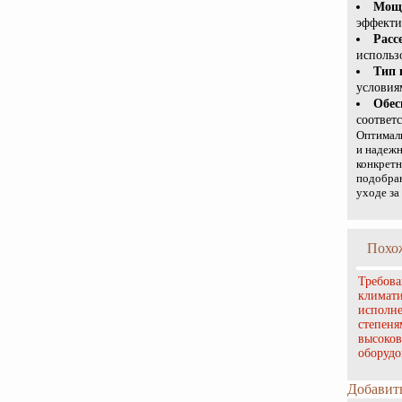
Мощ
эффекти
Расс
использ
Тип 
условия
Обес
соответ
Оптималь
и надежн
конкретн
подобран
уходе за
Похо
Требова
климат
исполн
степеня
высоков
оборудо
Добавит