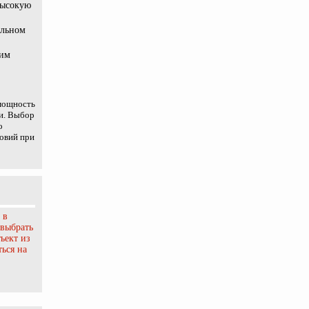
высокую
ельном
ним
 мощность
ии. Выбор
о
овий при
 в
 выбрать
ъект из
ься на