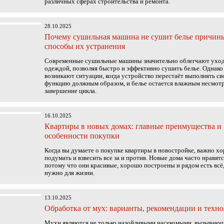
различных сферах строительства и ремонта.
28.10.2025
Почему сушильная машина не сушит белье причин
способы их устранения
Современные сушильные машины значительно облегчают уход
одеждой, позволяя быстро и эффективно сушить белье. Однако
возникают ситуации, когда устройство перестаёт выполнять с
функцию должным образом, и белье остается влажным несмотр
завершение цикла.
16.10.2025
Квартиры в новых домах: главные преимущества и
особенности покупки
Когда вы думаете о покупке квартиры в новостройке, важно х
подумать и взвесить все за и против. Новые дома часто нравят
потому что они красивые, хорошо построены и рядом есть всё,
нужно для жизни.
13.10.2025
Обработка от мух: варианты, рекомендации и техн
Мухи являются не только назойливыми насекомыми, вызываю