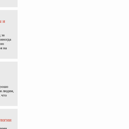
ы и
 за
 иногда
вою
я на
орошо
ся людям,
 что
ологии
щими