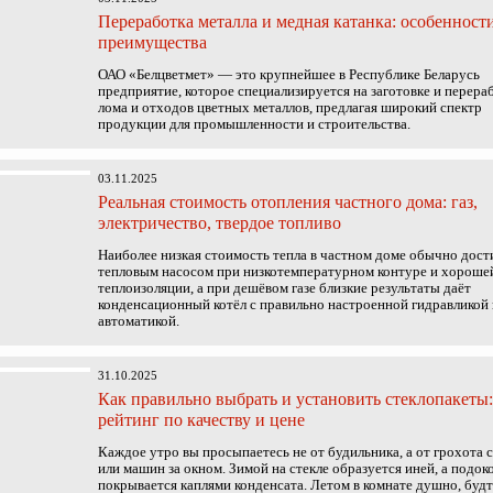
Переработка металла и медная катанка: особенност
преимущества
ОАО «Белцветмет» — это крупнейшее в Республике Беларусь
предприятие, которое специализируется на заготовке и перера
лома и отходов цветных металлов, предлагая широкий спектр
продукции для промышленности и строительства.
03.11.2025
Реальная стоимость отопления частного дома: газ,
электричество, твердое топливо
Наиболее низкая стоимость тепла в частном доме обычно дост
тепловым насосом при низкотемпературном контуре и хороше
теплоизоляции, а при дешёвом газе близкие результаты даёт
конденсационный котёл с правильно настроенной гидравликой 
автоматикой.
31.10.2025
Как правильно выбрать и установить стеклопакеты:
рейтинг по качеству и цене
Каждое утро вы просыпаетесь не от будильника, а от грохота 
или машин за окном. Зимой на стекле образуется иней, а подок
покрывается каплями конденсата. Летом в комнате душно, будт