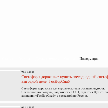
Спальня
Гостиная
Детская комната
Кабинет
Информация
06.11.2025
Светофоры дорожные: купить светодиодный свето
выгодной цене | ГосДорСнаб
Светофоры дорожные для строительства и оснащения дорог.
Светодиодные модели, надёжность, ГОСТ, гарантия. Купить св
компании «ГосДорСнаб» с доставкой по России.
03.11.2025