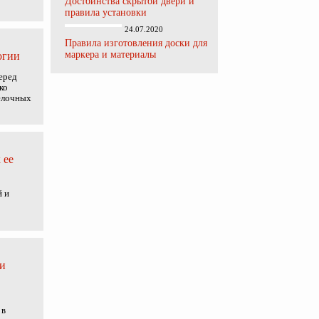
Достоинства скрытой двери и
правила установки
24.07.2020
Правила изготовления доски для
маркера и материалы
огии
еред
ко
делочных
 ее
й и
 и
 в